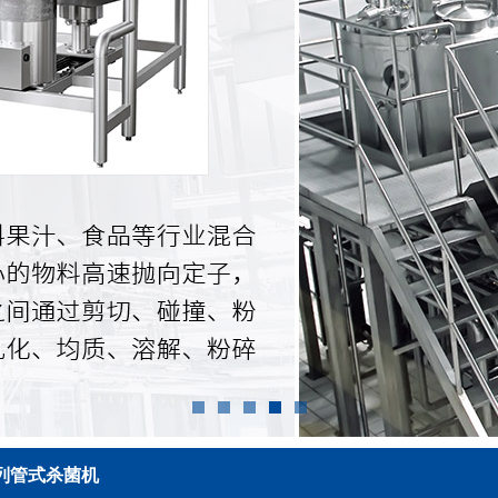
T列管式杀菌机