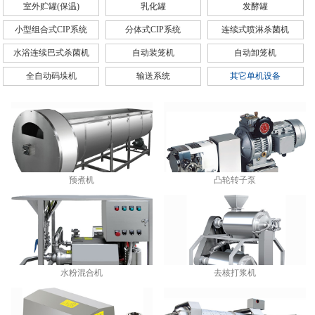
室外贮罐(保温)
乳化罐
发酵罐
小型组合式CIP系统
分体式CIP系统
连续式喷淋杀菌机
水浴连续巴式杀菌机
自动装笼机
自动卸笼机
全自动码垛机
输送系统
其它单机设备
预煮机
凸轮转子泵
水粉混合机
去核打浆机