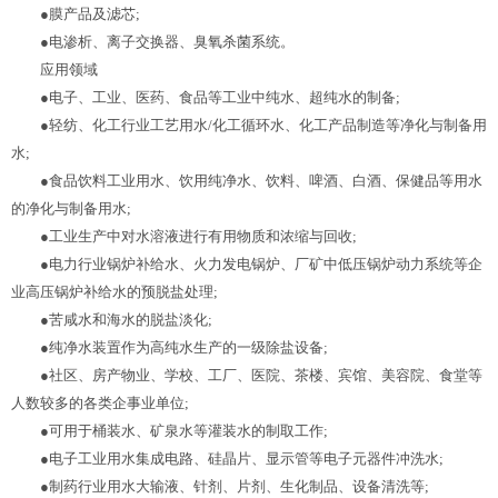
●膜产品及滤芯;
●电渗析、离子交换器、臭氧杀菌系统。
应用领域
●电子、工业、医药、食品等工业中纯水、超纯水的制备;
●轻纺、化工行业工艺用水/化工循环水、化工产品制造等净化与制备用
水;
●食品饮料工业用水、饮用纯净水、饮料、啤酒、白酒、保健品等用水
的净化与制备用水;
●工业生产中对水溶液进行有用物质和浓缩与回收;
●电力行业锅炉补给水、火力发电锅炉、厂矿中低压锅炉动力系统等企
业高压锅炉补给水的预脱盐处理;
●苦咸水和海水的脱盐淡化;
●纯净水装置作为高纯水生产的一级除盐设备;
●社区、房产物业、学校、工厂、医院、茶楼、宾馆、美容院、食堂等
人数较多的各类企事业单位;
●可用于桶装水、矿泉水等灌装水的制取工作;
●电子工业用水集成电路、硅晶片、显示管等电子元器件冲洗水;
●制药行业用水大输液、针剂、片剂、生化制品、设备清洗等;